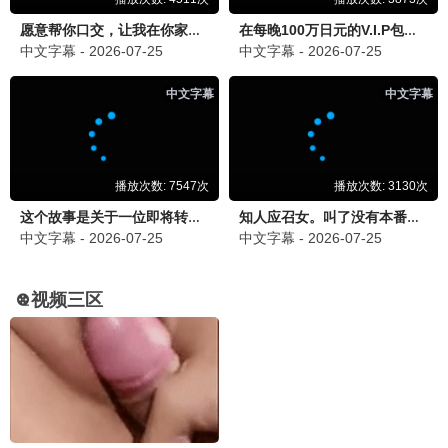
2019 · 日影
画面唯美，情感层层递进
影迷推荐
9.2分
黄昏的清兵卫
2014 · 日影
画面唯美，情感层层递进