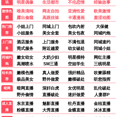
🏆 大师名导特辑
幻之光
2019 · 日影
温柔又有力量，值得反复观看
影迷推荐
9.3分