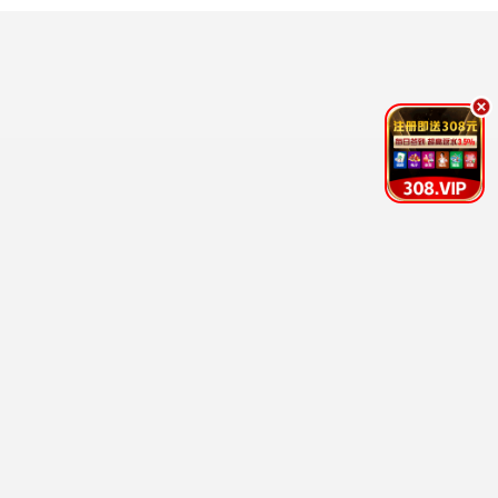
东京女子图鉴
2007 · 日影
细腻感人，风间由美演技深入人心
影迷推荐
9.5分