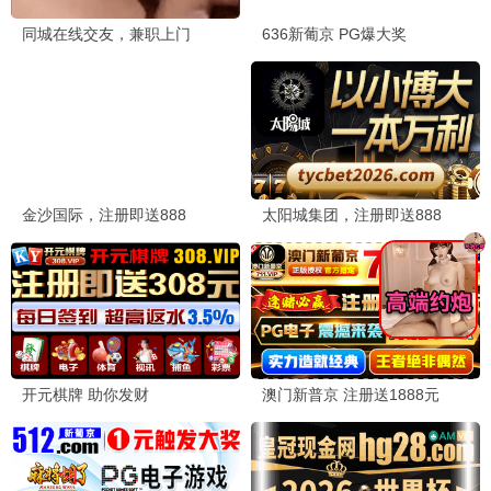
与君相恋100次
2024 · 日影
经典台词频出，年度必看
影迷推荐
9.1分
花束般的恋爱