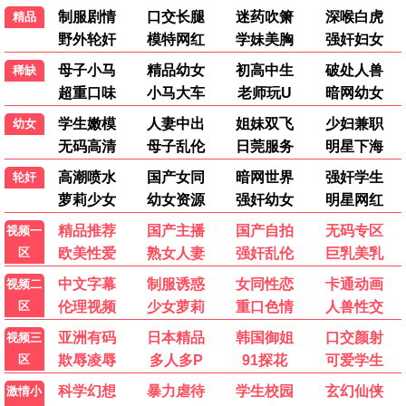
比海更深
2011 · 日影
画面唯美，情感层层递进
影迷推荐
7.3分