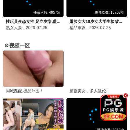
与君相恋100次
2023 · 日影
日式美学巅峰，令人久久回味
影迷推荐
8.8分
🎎 时代剧·古风美学