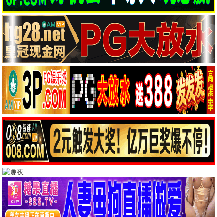
母亲
2021 · 日影
细腻感人，风间由美演技深入人心
影迷推荐
7.7分
比海更深
2017 · 日影
时代浮世绘，不可错过的文艺片