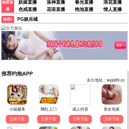
东京物语
2010 · 日影
画面唯美，情感层层递进
影迷推荐
8.3分