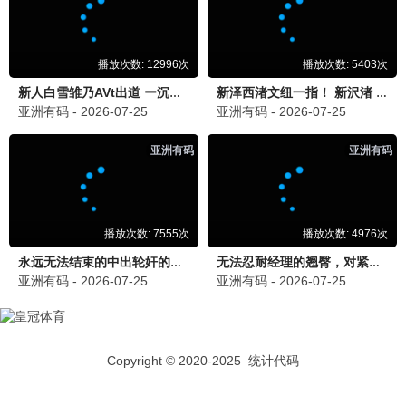
画面唯美，情感层层递进
影迷推荐
9.1分
百万元与苦虫女
2020 · 日影
日式美学巅峰，令人久久回味
影迷推荐
7.7分