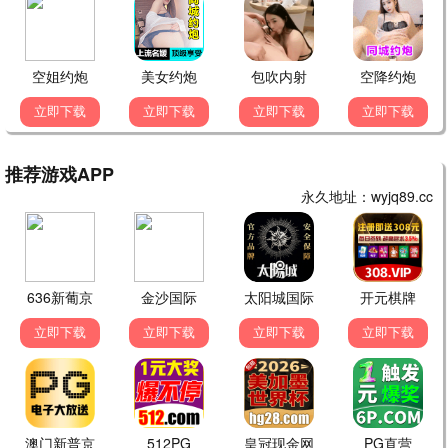
鳗鱼
2021 · 日影
时代浮世绘，不可错过的文艺片
影迷推荐
9.2分